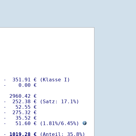
 -  351.91 € (Klasse I)

 -    0.00 €

   2960.42 €

 -  252.38 € (Satz: 17.1%)  

 -   52.55 € 

 -  275.32 €

 -   35.52 €

  -   51.60 € (
1.81%
/
6.45%
) 
  -
 1019.28 €