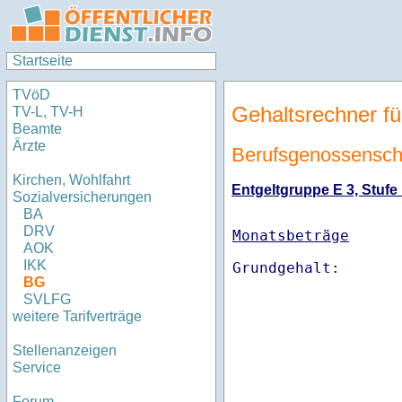
Startseite
TVöD
Gehaltsrechner fü
TV-L, TV-H
Beamte
Ärzte
Berufsgenossenschaf
Kirchen, Wohlfahrt
Entgeltgruppe E 3, Stufe 
Sozialversicherungen
BA
DRV
Monatsbeträge
AOK
IKK
BG
SVLFG
weitere Tarifverträge
Stellenanzeigen
Service
Forum