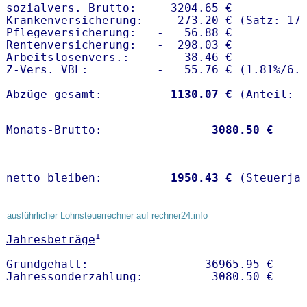
sozialvers. Brutto:     3204.65 €

Krankenversicherung:  -  273.20 € (Satz: 17.
Pflegeversicherung:   -   56.88 € 

Rentenversicherung:   -  298.03 €

Arbeitslosenvers.:    -   38.46 €

Z-Vers. VBL:          -   55.76 € (
1.81%
/
6.
Abzüge gesamt:        -
 1130.07 €
Monats-Brutto:               
 3080.50 €
netto bleiben:         
 1950.43 €
 (Steuerja
ausführlicher Lohnsteuerrechner auf rechner24.info
1
Jahresbeträge
Grundgehalt:                 36965.95 € 
