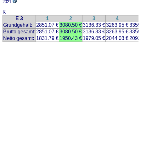
2021
K
E 3
1
2
3
4
..
..
Grundgehalt:
2851.07 €
3080.50 €
3136.33 €
3263.95 €
3359
Brutto gesamt:
2851.07 €
3080.50 €
3136.33 €
3263.95 €
3359
Netto gesamt:
1831.79 €
1950.43 €
1979.05 €
2044.03 €
2092