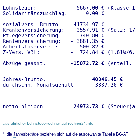
Lohnsteuer:           - 5667.00 € (Klasse I)
Solidaritätszuschlag: -    0.00 €

sozialvers. Brutto:    41734.97 €

Krankenversicherung:  - 3557.91 € (Satz: 17.
Pflegeversicherung:   -  740.80 € 

Rentenversicherung:   - 3881.35 €

Arbeitslosenvers.:    -  500.82 €

Z-Vers. VBL:          -  724.84 € (
1.81%
/
6.
Abzüge gesamt:        -
15072.72 €
Jahres-Brutto:               
40046.45 €
netto bleiben:         
24973.73 €
 (Steuerja
ausführlicher Lohnsteuerrechner auf rechner24.info
1
: die Jahresbeträge beziehen sich auf die ausgewählte Tabelle BG-AT