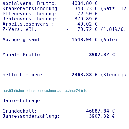
sozialvers. Brutto:     4084.80 €

Krankenversicherung:  -  348.23 € (Satz: 17.
Pflegeversicherung:   -   72.50 € 

Rentenversicherung:   -  379.89 €

Arbeitslosenvers.:    -   49.02 €

Z-Vers. VBL:          -   70.72 € (
1.81%
/
6.
Abzüge gesamt:        -
 1543.94 €
Monats-Brutto:               
 3907.32 €
netto bleiben:         
 2363.38 €
 (Steuerja
ausführlicher Lohnsteuerrechner auf rechner24.info
1
Jahresbeträge
Grundgehalt:                 46887.84 € 
