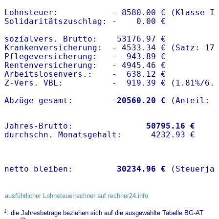
Lohnsteuer:           - 8580.00 € (Klasse I)
Solidaritätszuschlag: -    0.00 €

sozialvers. Brutto:    53176.97 €

Krankenversicherung:  - 4533.34 € (Satz: 17.
Pflegeversicherung:   -  943.89 € 

Rentenversicherung:   - 4945.46 €

Arbeitslosenvers.:    -  638.12 €

Z-Vers. VBL:          -  919.39 € (
1.81%
/
6.
Abzüge gesamt:        -
20560.20 €
Jahres-Brutto:               
50795.16 €
netto bleiben:         
30234.96 €
 (Steuerja
ausführlicher Lohnsteuerrechner auf rechner24.info
1
: die Jahresbeträge beziehen sich auf die ausgewählte Tabelle BG-AT