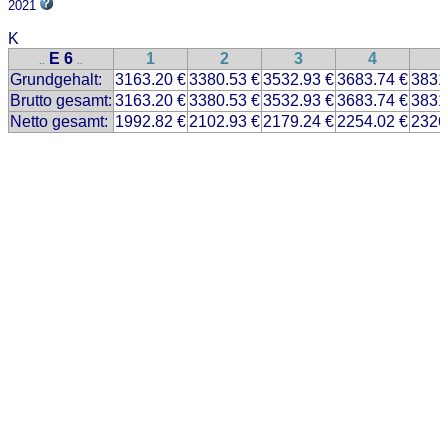
2021
K
E 6
1
2
3
4
..
..
Grundgehalt:
3163.20 €
3380.53 €
3532.93 €
3683.74 €
3831
Brutto gesamt:
3163.20 €
3380.53 €
3532.93 €
3683.74 €
3831
Netto gesamt:
1992.82 €
2102.93 €
2179.24 €
2254.02 €
2326