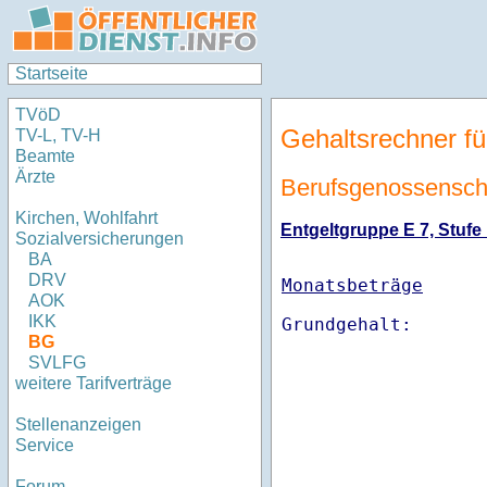
Startseite
TVöD
Gehaltsrechner fü
TV-L, TV-H
Beamte
Ärzte
Berufsgenossenschaf
Kirchen, Wohlfahrt
Entgeltgruppe E 7, Stufe 
Sozialversicherungen
BA
DRV
Monatsbeträge
AOK
IKK
BG
SVLFG
weitere Tarifverträge
Stellenanzeigen
Service
Forum