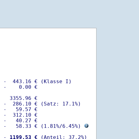
 -  443.16 € (Klasse I)

 -    0.00 €

   3355.96 €

 -  286.10 € (Satz: 17.1%)  

 -   59.57 € 

 -  312.10 €

 -   40.27 €

  -   58.33 € (
1.81%
/
6.45%
) 
  -
 1199.53 €