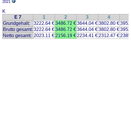
2021
K
E 7
1
2
3
4
..
..
Grundgehalt:
3222.64 €
3486.72 €
3644.04 €
3802.80 €
3952
Brutto gesamt:
3222.64 €
3486.72 €
3644.04 €
3802.80 €
3952
Netto gesamt:
2023.11 €
2156.19 €
2234.41 €
2312.47 €
2385