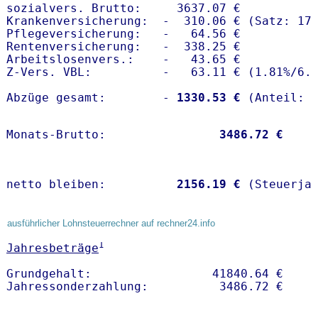
sozialvers. Brutto:     3637.07 €

Krankenversicherung:  -  310.06 € (Satz: 17.
Pflegeversicherung:   -   64.56 € 

Rentenversicherung:   -  338.25 €

Arbeitslosenvers.:    -   43.65 €

Z-Vers. VBL:          -   63.11 € (
1.81%
/
6.
Abzüge gesamt:        -
 1330.53 €
Monats-Brutto:               
 3486.72 €
netto bleiben:         
 2156.19 €
 (Steuerja
ausführlicher Lohnsteuerrechner auf rechner24.info
1
Jahresbeträge
Grundgehalt:                 41840.64 € 
