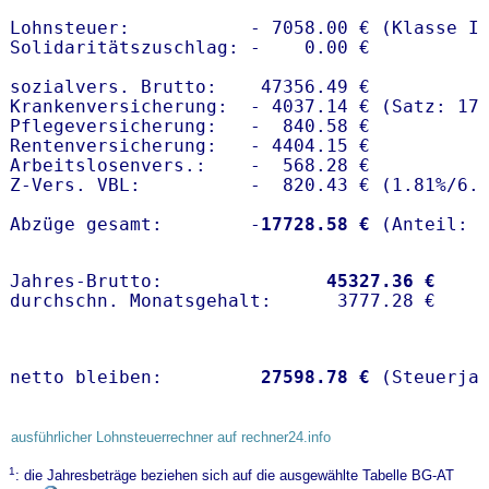
Lohnsteuer:           - 7058.00 € (Klasse I)
Solidaritätszuschlag: -    0.00 €

sozialvers. Brutto:    47356.49 €

Krankenversicherung:  - 4037.14 € (Satz: 17.
Pflegeversicherung:   -  840.58 € 

Rentenversicherung:   - 4404.15 €

Arbeitslosenvers.:    -  568.28 €

Z-Vers. VBL:          -  820.43 € (
1.81%
/
6.
Abzüge gesamt:        -
17728.58 €
Jahres-Brutto:               
45327.36 €
netto bleiben:         
27598.78 €
 (Steuerja
ausführlicher Lohnsteuerrechner auf rechner24.info
1
: die Jahresbeträge beziehen sich auf die ausgewählte Tabelle BG-AT