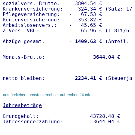
sozialvers. Brutto:     3804.54 €

Krankenversicherung:  -  324.34 € (Satz: 17.
Pflegeversicherung:   -   67.53 € 

Rentenversicherung:   -  353.82 €

Arbeitslosenvers.:    -   45.65 €

Z-Vers. VBL:          -   65.96 € (
1.81%
/
6.
Abzüge gesamt:        -
 1409.63 €
Monats-Brutto:               
 3644.04 €
netto bleiben:         
 2234.41 €
 (Steuerja
ausführlicher Lohnsteuerrechner auf rechner24.info
1
Jahresbeträge
Grundgehalt:                 43728.48 € 
