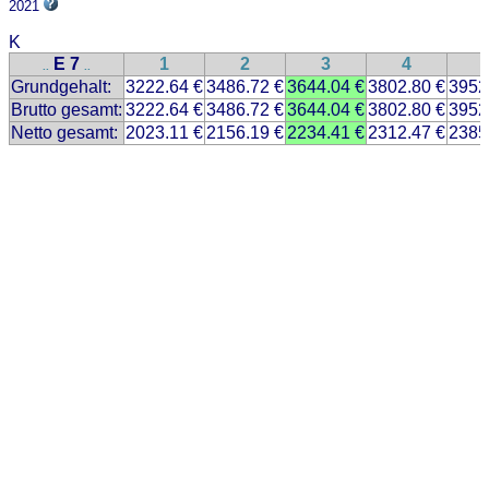
2021
K
E 7
1
2
3
4
..
..
Grundgehalt:
3222.64 €
3486.72 €
3644.04 €
3802.80 €
3952
Brutto gesamt:
3222.64 €
3486.72 €
3644.04 €
3802.80 €
3952
Netto gesamt:
2023.11 €
2156.19 €
2234.41 €
2312.47 €
2385