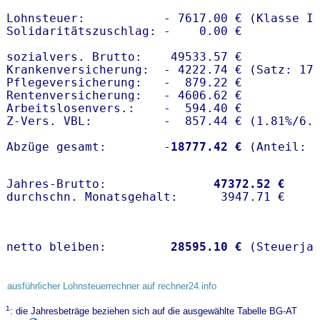
Lohnsteuer:           - 7617.00 € (Klasse I)
Solidaritätszuschlag: -    0.00 €

sozialvers. Brutto:    49533.57 €

Krankenversicherung:  - 4222.74 € (Satz: 17.
Pflegeversicherung:   -  879.22 € 

Rentenversicherung:   - 4606.62 €

Arbeitslosenvers.:    -  594.40 €

Z-Vers. VBL:          -  857.44 € (
1.81%
/
6.
Abzüge gesamt:        -
18777.42 €
Jahres-Brutto:               
47372.52 €
netto bleiben:         
28595.10 €
 (Steuerja
ausführlicher Lohnsteuerrechner auf rechner24.info
1
: die Jahresbeträge beziehen sich auf die ausgewählte Tabelle BG-AT