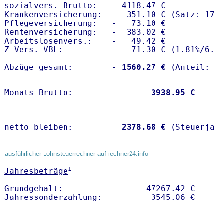
sozialvers. Brutto:     4118.47 €

Krankenversicherung:  -  351.10 € (Satz: 17.
Pflegeversicherung:   -   73.10 € 

Rentenversicherung:   -  383.02 €

Arbeitslosenvers.:    -   49.42 €

Z-Vers. VBL:          -   71.30 € (
1.81%
/
6.
Abzüge gesamt:        -
 1560.27 €
Monats-Brutto:               
 3938.95 €
netto bleiben:         
 2378.68 €
 (Steuerja
ausführlicher Lohnsteuerrechner auf rechner24.info
1
Jahresbeträge
Grundgehalt:                 47267.42 € 
