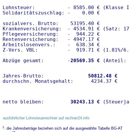
Lohnsteuer:           - 8585.00 € (Klasse I)
Solidaritätszuschlag: -    0.00 €

sozialvers. Brutto:    53195.40 €

Krankenversicherung:  - 4534.91 € (Satz: 17.
Pflegeversicherung:   -  944.22 € 

Rentenversicherung:   - 4947.17 €

Arbeitslosenvers.:    -  638.34 €

Z-Vers. VBL:          -  919.71 € (
1.81%
/
6.
Abzüge gesamt:        -
20569.35 €
Jahres-Brutto:               
50812.48 €
netto bleiben:         
30243.13 €
 (Steuerja
ausführlicher Lohnsteuerrechner auf rechner24.info
1
: die Jahresbeträge beziehen sich auf die ausgewählte Tabelle BG-AT