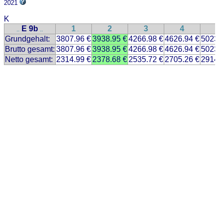
2021
K
E 9b
1
2
3
4
..
..
Grundgehalt:
3807.96 €
3938.95 €
4266.98 €
4626.94 €
5023
Brutto gesamt:
3807.96 €
3938.95 €
4266.98 €
4626.94 €
5023
Netto gesamt:
2314.99 €
2378.68 €
2535.72 €
2705.26 €
2914