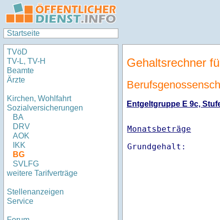
Startseite
TVöD
Gehaltsrechner fü
TV-L, TV-H
Beamte
Ärzte
Berufsgenossenschaf
Kirchen, Wohlfahrt
Entgeltgruppe E 9c, Stufe
Sozialversicherungen
BA
DRV
Monatsbeträge
AOK
IKK
BG
SVLFG
weitere Tarifverträge
Stellenanzeigen
Service
Forum