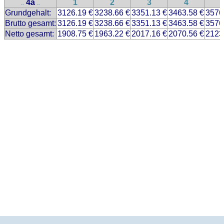
4a
1
2
3
4
..
..
Grundgehalt:
3126.19 €
3238.66 €
3351.13 €
3463.58 €
3576
Brutto gesamt:
3126.19 €
3238.66 €
3351.13 €
3463.58 €
3576
Netto gesamt:
1908.75 €
1963.22 €
2017.16 €
2070.56 €
2123