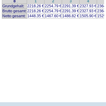
8
1
2
3
4
..
..
Grundgehalt:
2218.26 €
2254.79 €
2291.39 €
2327.93 €
2364
Brutto gesamt:
2218.26 €
2254.79 €
2291.39 €
2327.93 €
2364
Netto gesamt:
1448.35 €
1467.60 €
1486.82 €
1505.90 €
1525