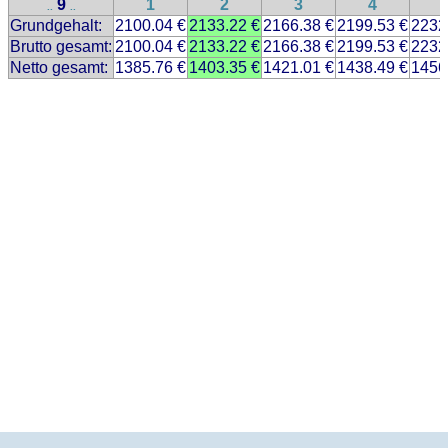
9
1
2
3
4
..
..
Grundgehalt:
2100.04 €
2133.22 €
2166.38 €
2199.53 €
2232
Brutto gesamt:
2100.04 €
2133.22 €
2166.38 €
2199.53 €
2232
Netto gesamt:
1385.76 €
1403.35 €
1421.01 €
1438.49 €
1456