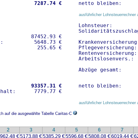
           
 7287.74 €
netto bleiben:     
ausführlicher Lohnsteuerrechner 
Lohnsteuer:        
Solidaritätszuschla
          87452.93 € 

:          5648.73 €   

Krankenversicherung
Pflegeversicherung:
Rentenversicherung:
Arbeitslosenvers.: 
Abzüge gesamt:     
           
93357.31 €
netto bleiben:     
ausführlicher Lohnsteuerrechner 
ch auf die ausgewählte Tabelle Caritas-C
2
3
4
5
6
7
962.48 €
5173.88 €
5385.29 €
5596.68 €
5808.08 €
6019.44 €
6