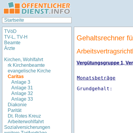
Startseite
TVöD
Gehaltsrechner fü
TV-L, TV-H
Beamte
Ärzte
Arbeitsvertragsrich
Kirchen, Wohlfahrt
Vergütungsgruppe 1, Verg
rk Kirchenbeamte
evangelische Kirche
Caritas
Monatsbeträge
Anlage 3
Anlage 31
Anlage 32
Anlage 33
Diakonie
Parität
Dt. Rotes Kreuz
Arbeiterwohlfahrt
Sozialversicherungen
weitere Tarifverträge