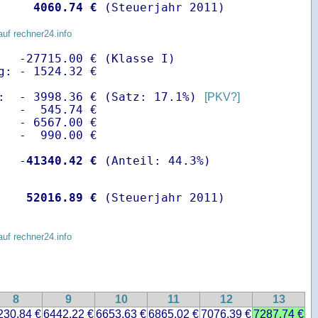
    
 4060.74 €
 (Steuerjahr 2011)
auf rechner24.info
   -27715.00 € (Klasse I)

g: - 1524.32 €

:  - 3998.36 € (Satz: 17.1%) 
[PKV?]
   -  545.74 € 

   - 6567.00 €

   -  990.00 €

   -
41340.42 €
    
52016.89 €
 (Steuerjahr 2011)
auf rechner24.info
8
9
10
11
12
13
230.84 €
6442.22 €
6653.63 €
6865.02 €
7076.39 €
7287.74 €