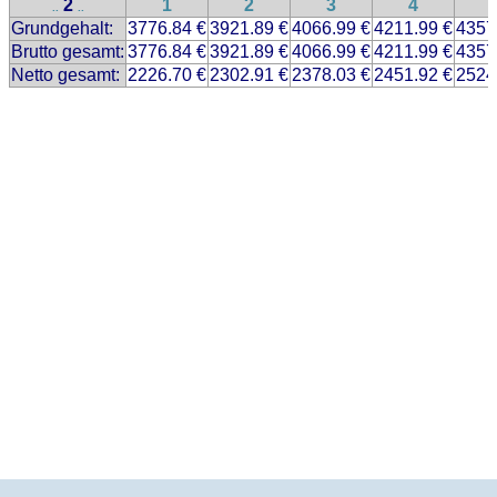
2
1
2
3
4
..
..
Grundgehalt:
3776.84 €
3921.89 €
4066.99 €
4211.99 €
4357
Brutto gesamt:
3776.84 €
3921.89 €
4066.99 €
4211.99 €
4357
Netto gesamt:
2226.70 €
2302.91 €
2378.03 €
2451.92 €
2524