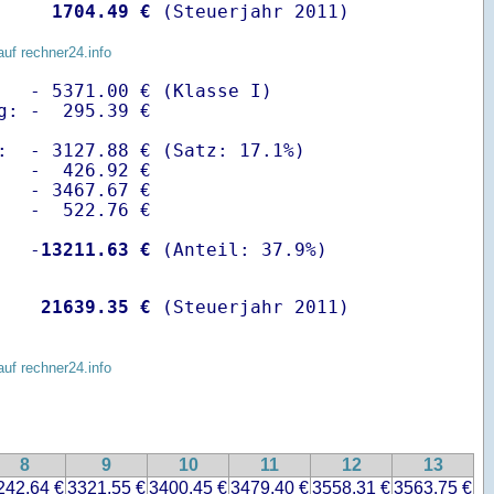
    
 1704.49 €
 (Steuerjahr 2011)
auf rechner24.info
   - 5371.00 € (Klasse I)

g: -  295.39 €

:  - 3127.88 € (Satz: 17.1%)  

   -  426.92 € 

   - 3467.67 €

   -  522.76 €

   -
13211.63 €
    
21639.35 €
 (Steuerjahr 2011)
auf rechner24.info
8
9
10
11
12
13
242.64 €
3321.55 €
3400.45 €
3479.40 €
3558.31 €
3563.75 €