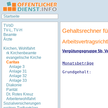
Startseite
TVöD
Gehaltsrechner fü
TV-L, TV-H
Beamte
Ärzte
Arbeitsvertragsrich
Kirchen, Wohlfahrt
Vergütungsgruppe 5b, Ver
rk Kirchenbeamte
evangelische Kirche
Caritas
Monatsbeträge
Anlage 3
Anlage 31
Anlage 32
Anlage 33
Diakonie
Parität
Dt. Rotes Kreuz
Arbeiterwohlfahrt
Sozialversicherungen
weitere Tarifverträge