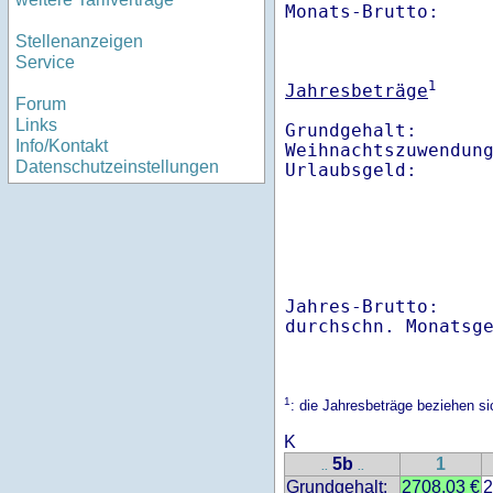
Monats-Brutto:    
Stellenanzeigen
Service
1
Jahresbeträge
Forum
Links
Grundgehalt:       
Info/Kontakt
Weihnachtszuwendung
Datenschutzeinstellungen
Jahres-Brutto:    
1
: die Jahresbeträge beziehen si
K
5b
1
..
..
Grundgehalt:
2708.03 €
2