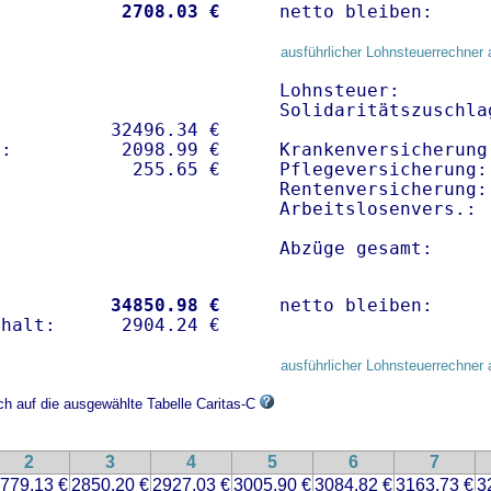
           
 2708.03 €
netto bleiben:     
ausführlicher Lohnsteuerrechner 
Lohnsteuer:        
Solidaritätszuschla
          32496.34 € 

:          2098.99 €   

Krankenversicherung
Pflegeversicherung:
Rentenversicherung:
Arbeitslosenvers.: 
Abzüge gesamt:     
           
34850.98 €
netto bleiben:     
ausführlicher Lohnsteuerrechner 
ch auf die ausgewählte Tabelle Caritas-C
2
3
4
5
6
7
779.13 €
2850.20 €
2927.03 €
3005.90 €
3084.82 €
3163.73 €
3