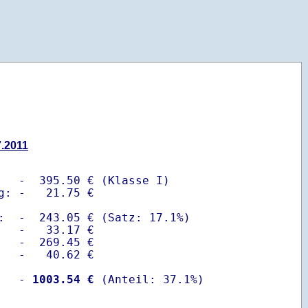
7.2011
   -  395.50 € (Klasse I)

g: -   21.75 €

:  -  243.05 € (Satz: 17.1%)  

   -   33.17 € 

   -  269.45 €

   -   40.62 €

   -
 1003.54 €