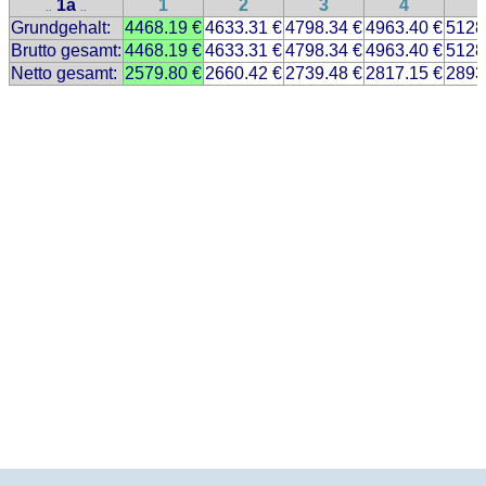
1a
1
2
3
4
..
..
Grundgehalt:
4468.19 €
4633.31 €
4798.34 €
4963.40 €
5128
Brutto gesamt:
4468.19 €
4633.31 €
4798.34 €
4963.40 €
5128
Netto gesamt:
2579.80 €
2660.42 €
2739.48 €
2817.15 €
2893