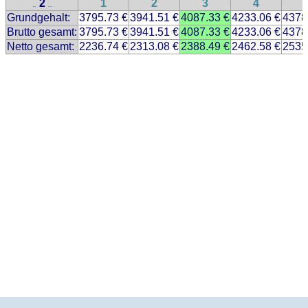
2
1
2
3
4
..
..
Grundgehalt:
3795.73 €
3941.51 €
4087.33 €
4233.06 €
4378
Brutto gesamt:
3795.73 €
3941.51 €
4087.33 €
4233.06 €
4378
Netto gesamt:
2236.74 €
2313.08 €
2388.49 €
2462.58 €
2535