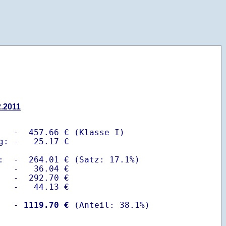
2.2011
   -  457.66 € (Klasse I)

g: -   25.17 €

:  -  264.01 € (Satz: 17.1%)  

   -   36.04 € 

   -  292.70 €

   -   44.13 €

   -
 1119.70 €