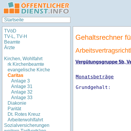
Startseite
TVöD
Gehaltsrechner fü
TV-L, TV-H
Beamte
Ärzte
Arbeitsvertragsrich
Kirchen, Wohlfahrt
Vergütungsgruppe 5b, Ver
rk Kirchenbeamte
evangelische Kirche
Caritas
Monatsbeträge
Anlage 3
Anlage 31
Anlage 32
Anlage 33
Diakonie
Parität
Dt. Rotes Kreuz
Arbeiterwohlfahrt
Sozialversicherungen
weitere Tarifverträge