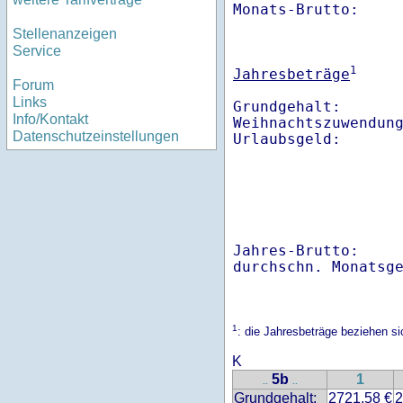
Monats-Brutto:    
Stellenanzeigen
Service
1
Jahresbeträge
Forum
Links
Grundgehalt:       
Info/Kontakt
Weihnachtszuwendung
Datenschutzeinstellungen
Jahres-Brutto:    
1
: die Jahresbeträge beziehen si
K
5b
1
..
..
Grundgehalt:
2721.58 €
2