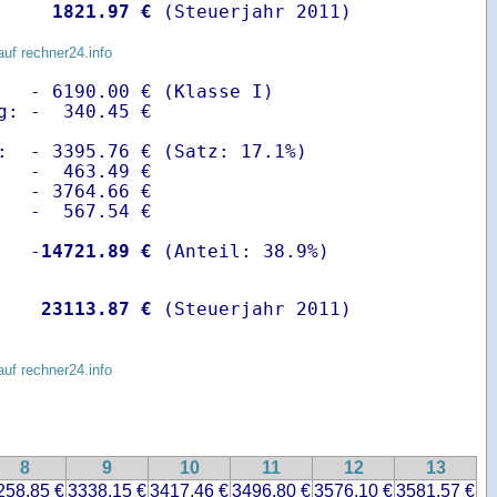
    
 1821.97 €
 (Steuerjahr 2011)
auf rechner24.info
   - 6190.00 € (Klasse I)

g: -  340.45 €

:  - 3395.76 € (Satz: 17.1%)  

   -  463.49 € 

   - 3764.66 €

   -  567.54 €

   -
14721.89 €
    
23113.87 €
 (Steuerjahr 2011)
auf rechner24.info
8
9
10
11
12
13
258.85 €
3338.15 €
3417.46 €
3496.80 €
3576.10 €
3581.57 €