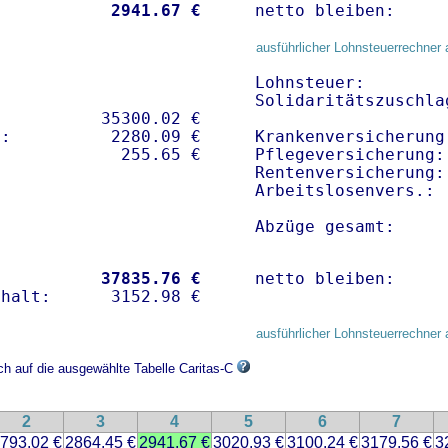
           
 2941.67 €
netto bleiben:     
ausführlicher Lohnsteuerrechner 
Lohnsteuer:        
Solidaritätszuschla
          35300.02 € 

:          2280.09 €   

Krankenversicherung
Pflegeversicherung:
Rentenversicherung:
Arbeitslosenvers.: 
Abzüge gesamt:     
           
37835.76 €
netto bleiben:     
ausführlicher Lohnsteuerrechner 
ch auf die ausgewählte Tabelle Caritas-C
2
3
4
5
6
7
793.02 €
2864.45 €
2941.67 €
3020.93 €
3100.24 €
3179.56 €
3