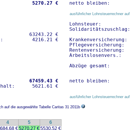
           
 5270.27 €
netto bleiben:      
ausführlicher Lohnsteuerrechner auf
Lohnsteuer:          
Solidaritätszuschlag:
          63243.22 € 

Krankenversicherung:
Pflegeversicherung:  
Rentenversicherung:  
Arbeitslosenvers.:   
Abzüge gesamt:      
           
67459.43 €
netto bleiben:      
ausführlicher Lohnsteuerrechner auf
ich auf die ausgewählte Tabelle Caritas 31 2011b
4
5
6
684.68 €
5270.27 €
5530.52 €