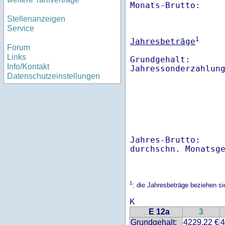
Monats-Brutto:    
Stellenanzeigen
Service
1
Jahresbeträge
Forum
Links
Grundgehalt:       
Info/Kontakt
Datenschutzeinstellungen
Jahres-Brutto:    
1
: die Jahresbeträge beziehen s
K
E 12a
3
..
Grundgehalt:
4229.22 €
4