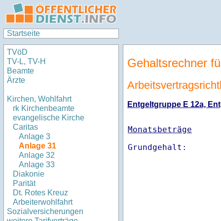
Startseite
TVöD
Gehaltsrechner fü
TV-L, TV-H
Beamte
Ärzte
Arbeitsvertragsricht
Kirchen, Wohlfahrt
Entgeltgruppe E 12a, Entg
rk Kirchenbeamte
evangelische Kirche
Caritas
Monatsbeträge
Anlage 3
Anlage 31
Anlage 32
Anlage 33
Diakonie
Parität
Dt. Rotes Kreuz
Arbeiterwohlfahrt
Sozialversicherungen
weitere Tarifverträge