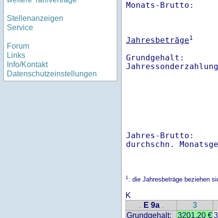
Monats-Brutto:    
Stellenanzeigen
Service
1
Jahresbeträge
Forum
Links
Grundgehalt:       
Info/Kontakt
Datenschutzeinstellungen
Jahres-Brutto:    
1
: die Jahresbeträge beziehen s
K
E 9a
3
..
..
Grundgehalt:
3201.20 €
3