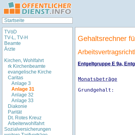
Startseite
TVöD
Gehaltsrechner fü
TV-L, TV-H
Beamte
Ärzte
Arbeitsvertragsricht
Kirchen, Wohlfahrt
Entgeltgruppe E 9a, Entge
rk Kirchenbeamte
evangelische Kirche
Caritas
Monatsbeträge
Anlage 3
Anlage 31
Anlage 32
Anlage 33
Diakonie
Parität
Dt. Rotes Kreuz
Arbeiterwohlfahrt
Sozialversicherungen
weitere Tarifverträge