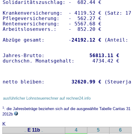
Solidaritätszuschlag: -  682.44 €

Krankenversicherung:  - 4119.52 € (Satz: 17
Pflegeversicherung:   -  562.27 € 

Rentenversicherung:   - 5567.68 €

Arbeitslosenvers.:    -  852.20 €

Abzüge gesamt:        -
24192.12 €
Jahres-Brutto:               
56813.11 €
netto bleiben:         
32620.99 €
 (Steuerja
ausführlicher Lohnsteuerrechner auf rechner24.info
1
: die Jahresbeträge beziehen sich auf die ausgewählte Tabelle Caritas 31
2012b
K
E 11b
4
5
6
..
..