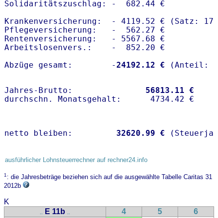
Solidaritätszuschlag: -  682.44 €

Krankenversicherung:  - 4119.52 € (Satz: 17
Pflegeversicherung:   -  562.27 € 

Rentenversicherung:   - 5567.68 €

Arbeitslosenvers.:    -  852.20 €

Abzüge gesamt:        -
24192.12 €
Jahres-Brutto:               
56813.11 €
netto bleiben:         
32620.99 €
 (Steuerja
ausführlicher Lohnsteuerrechner auf rechner24.info
1
: die Jahresbeträge beziehen sich auf die ausgewählte Tabelle Caritas 31
2012b
K
E 11b
4
5
6
..
..