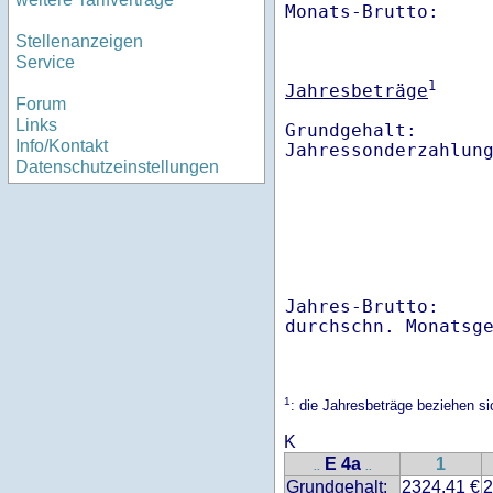
Monats-Brutto:    
Stellenanzeigen
Service
1
Jahresbeträge
Forum
Links
Grundgehalt:       
Info/Kontakt
Datenschutzeinstellungen
Jahres-Brutto:    
1
: die Jahresbeträge beziehen s
K
E 4a
1
..
..
Grundgehalt:
2324.41 €
2