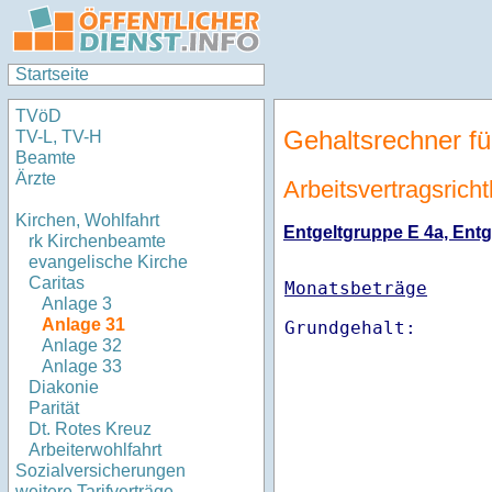
Startseite
TVöD
Gehaltsrechner fü
TV-L, TV-H
Beamte
Ärzte
Arbeitsvertragsricht
Kirchen, Wohlfahrt
Entgeltgruppe E 4a, Entge
rk Kirchenbeamte
evangelische Kirche
Caritas
Monatsbeträge
Anlage 3
Anlage 31
Anlage 32
Anlage 33
Diakonie
Parität
Dt. Rotes Kreuz
Arbeiterwohlfahrt
Sozialversicherungen
weitere Tarifverträge