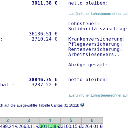
           
 3011.38 €
netto bleiben:      
ausführlicher Lohnsteuerrechner auf
Lohnsteuer:          
Solidaritätszuschlag:
          36136.51 € 

Krankenversicherung: 
Pflegeversicherung:  
Rentenversicherung:  
Arbeitslosenvers.:   
Abzüge gesamt:      
           
38846.75 €
netto bleiben:      
ausführlicher Lohnsteuerrechner auf
ich auf die ausgewählte Tabelle Caritas 31 2012b
2
3
4
5
6
499.24 €
2663.11 €
3011.38 €
3100.15 €
3264.01 €