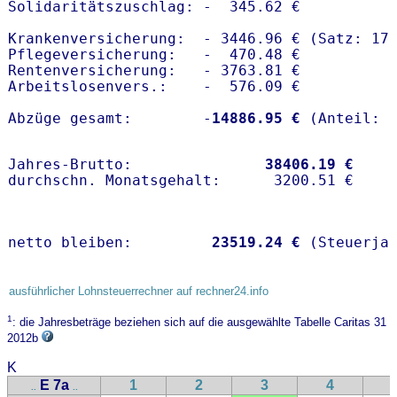
Solidaritätszuschlag: -  345.62 €

Krankenversicherung:  - 3446.96 € (Satz: 17.
Pflegeversicherung:   -  470.48 € 

Rentenversicherung:   - 3763.81 €

Arbeitslosenvers.:    -  576.09 €

Abzüge gesamt:        -
14886.95 €
Jahres-Brutto:               
38406.19 €
netto bleiben:         
23519.24 €
 (Steuerja
ausführlicher Lohnsteuerrechner auf rechner24.info
1
: die Jahresbeträge beziehen sich auf die ausgewählte Tabelle Caritas 31
2012b
K
E 7a
1
2
3
4
..
..