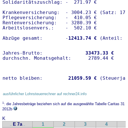
Solidaritätszuschlag: -  271.97 €

Krankenversicherung:  - 3004.23 € (Satz: 17.
Pflegeversicherung:   -  410.05 € 

Rentenversicherung:   - 3280.39 €

Arbeitslosenvers.:    -  502.10 €

Abzüge gesamt:        -
12413.74 €
Jahres-Brutto:               
33473.33 €
netto bleiben:         
21059.59 €
 (Steuerja
ausführlicher Lohnsteuerrechner auf rechner24.info
1
: die Jahresbeträge beziehen sich auf die ausgewählte Tabelle Caritas 31
2012b
K
E 7a
1
2
3
4
..
..