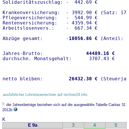
Solidaritätszuschlag: -  442.69 €

Krankenversicherung:  - 3992.90 € (Satz: 17.
Pflegeversicherung:   -  544.99 € 

Rentenversicherung:   - 4359.94 €

Arbeitslosenvers.:    -  667.34 €

Abzüge gesamt:        -
18056.86 €
Jahres-Brutto:               
44489.16 €
netto bleiben:         
26432.30 €
 (Steuerja
ausführlicher Lohnsteuerrechner auf rechner24.info
1
: die Jahresbeträge beziehen sich auf die ausgewählte Tabelle Caritas 31
2012b
K
E 9a
3
4
5
..
..