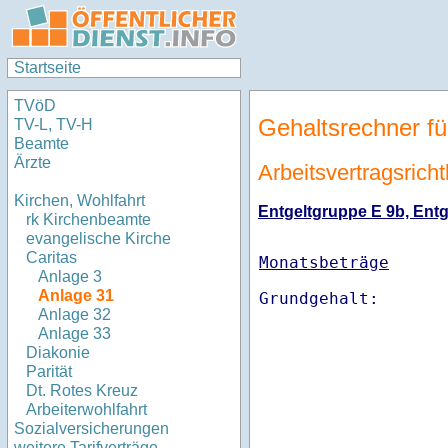
Startseite
TVöD
Gehaltsrechner fü
TV-L, TV-H
Beamte
Ärzte
Arbeitsvertragsricht
Kirchen, Wohlfahrt
Entgeltgruppe E 9b, Entge
rk Kirchenbeamte
evangelische Kirche
Caritas
Monatsbeträge
Anlage 3
Anlage 31
Anlage 32
Anlage 33
Diakonie
Parität
Dt. Rotes Kreuz
Arbeiterwohlfahrt
Sozialversicherungen
weitere Tarifverträge