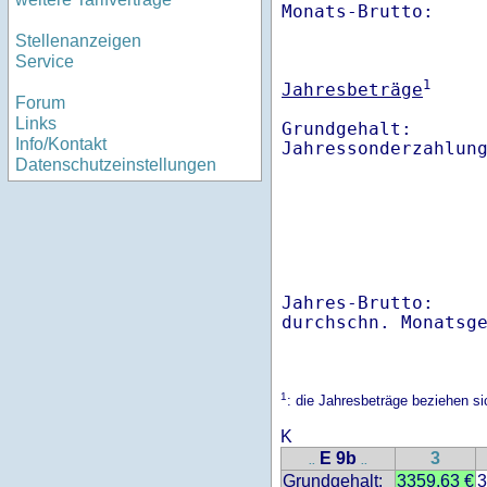
Monats-Brutto:    
Stellenanzeigen
Service
1
Jahresbeträge
Forum
Links
Grundgehalt:       
Info/Kontakt
Datenschutzeinstellungen
Jahres-Brutto:    
1
: die Jahresbeträge beziehen s
K
E 9b
3
..
..
Grundgehalt:
3359.63 €
3