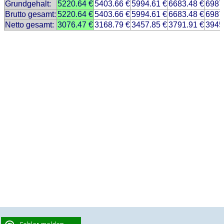
Grundgehalt:
5220.64 €
5403.66 €
5994.61 €
6683.48 €
6987
Brutto gesamt:
5220.64 €
5403.66 €
5994.61 €
6683.48 €
6987
Netto gesamt:
3076.47 €
3168.79 €
3457.85 €
3791.91 €
3945