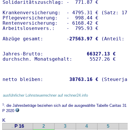
Solidaritätszuschlag: -  771.87 €

Krankenversicherung:  - 4795.31 € (Satz: 17
Pflegeversicherung:   -  998.44 € 

Rentenversicherung:   - 6168.42 €

Arbeitslosenvers.:    -  795.93 €

Abzüge gesamt:        -
27563.97 €
Jahres-Brutto:               
66327.13 €
netto bleiben:         
38763.16 €
 (Steuerja
ausführlicher Lohnsteuerrechner auf rechner24.info
1
: die Jahresbeträge beziehen sich auf die ausgewählte Tabelle Caritas 31
P 2020
K
P 16
2
3
4
5
..