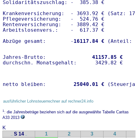
Solidaritätszuschlag: -  385.38 €

Krankenversicherung:  - 3693.92 € (Satz: 17.
Pflegeversicherung:   -  524.76 € 

Rentenversicherung:   - 3889.42 €

Arbeitslosenvers.:    -  617.37 €

Abzüge gesamt:        -
16117.84 €
Jahres-Brutto:               
41157.85 €
netto bleiben:         
25040.01 €
 (Steuerja
ausführlicher Lohnsteuerrechner auf rechner24.info
1
: die Jahresbeträge beziehen sich auf die ausgewählte Tabelle Caritas
A33 2013
K
S 14
1
2
3
4
..
..