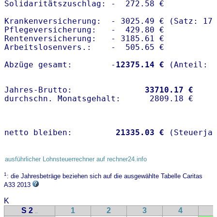
Solidaritätszuschlag: -  272.58 €

Krankenversicherung:  - 3025.49 € (Satz: 17.
Pflegeversicherung:   -  429.80 € 

Rentenversicherung:   - 3185.61 €

Arbeitslosenvers.:    -  505.65 €

Abzüge gesamt:        -
12375.14 €
Jahres-Brutto:               
33710.17 €
netto bleiben:         
21335.03 €
 (Steuerja
ausführlicher Lohnsteuerrechner auf rechner24.info
1
: die Jahresbeträge beziehen sich auf die ausgewählte Tabelle Caritas
A33 2013
K
S 2
1
2
3
4
..