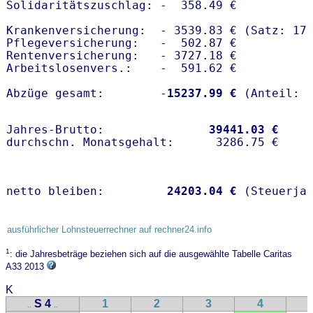
Solidaritätszuschlag: -  358.49 €

Krankenversicherung:  - 3539.83 € (Satz: 17.
Pflegeversicherung:   -  502.87 € 

Rentenversicherung:   - 3727.18 €

Arbeitslosenvers.:    -  591.62 €

Abzüge gesamt:        -
15237.99 €
Jahres-Brutto:               
39441.03 €
netto bleiben:         
24203.04 €
 (Steuerja
ausführlicher Lohnsteuerrechner auf rechner24.info
1
: die Jahresbeträge beziehen sich auf die ausgewählte Tabelle Caritas
A33 2013
K
S 4
1
2
3
4
..
..