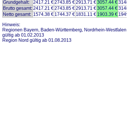
Grundgehalt:
2417.21 €
2743.85 €
2913.71 €
3057.44 €
3148
Brutto gesamt:
2417.21 €
2743.85 €
2913.71 €
3057.44 €
3148
Netto gesamt:
1574.38 €
1744.37 €
1831.11 €
1903.39 €
1949
Hinweis:
Regionen Bayern, Baden-Württemberg, Nordrhein-Westfalen
gültig ab 01.02.2013
Region Nord gültig ab 01.08.2013