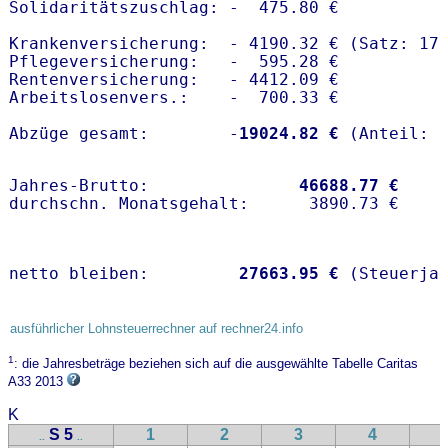
Solidaritätszuschlag: -  475.80 €

Krankenversicherung:  - 4190.32 € (Satz: 17.
Pflegeversicherung:   -  595.28 € 

Rentenversicherung:   - 4412.09 €

Arbeitslosenvers.:    -  700.33 €

Abzüge gesamt:        -
19024.82 €
Jahres-Brutto:               
46688.77 €
netto bleiben:         
27663.95 €
 (Steuerja
ausführlicher Lohnsteuerrechner auf rechner24.info
1
: die Jahresbeträge beziehen sich auf die ausgewählte Tabelle Caritas
A33 2013
K
S 5
1
2
3
4
..
..