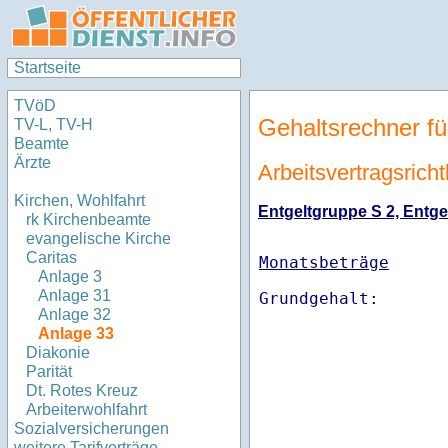
Startseite
TVöD
Gehaltsrechner fü
TV-L, TV-H
Beamte
Ärzte
Arbeitsvertragsricht
Kirchen, Wohlfahrt
Entgeltgruppe S 2, Entgel
rk Kirchenbeamte
evangelische Kirche
Caritas
Monatsbeträge
Anlage 3
Anlage 31
Anlage 32
Anlage 33
Diakonie
Parität
Dt. Rotes Kreuz
Arbeiterwohlfahrt
Sozialversicherungen
weitere Tarifverträge