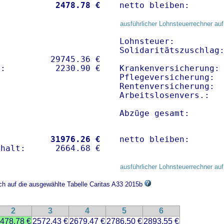
           
 2478.78 €
netto bleiben:      
ausführlicher Lohnsteuerrechner auf
Lohnsteuer:          
Solidaritätszuschlag:
          29745.36 € 

Krankenversicherung: 
Pflegeversicherung:  
Rentenversicherung:  
Arbeitslosenvers.:   
Abzüge gesamt:      
           
31976.26 €
netto bleiben:      
ausführlicher Lohnsteuerrechner auf
ich auf die ausgewählte Tabelle Caritas A33 2015b
2
3
4
5
6
478.78 €
2572.43 €
2679.47 €
2786.50 €
2893.55 €