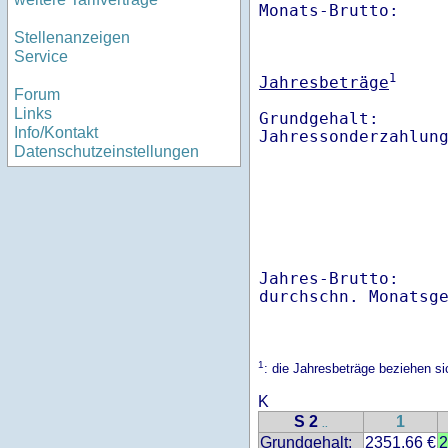
Monats-Brutto:    
Stellenanzeigen
Service
1
Jahresbeträge
Forum
Links
Grundgehalt:       
Info/Kontakt
Datenschutzeinstellungen
Jahres-Brutto:    
1
: die Jahresbeträge beziehen s
K
S 2
1
..
Grundgehalt:
2351.66 €
2