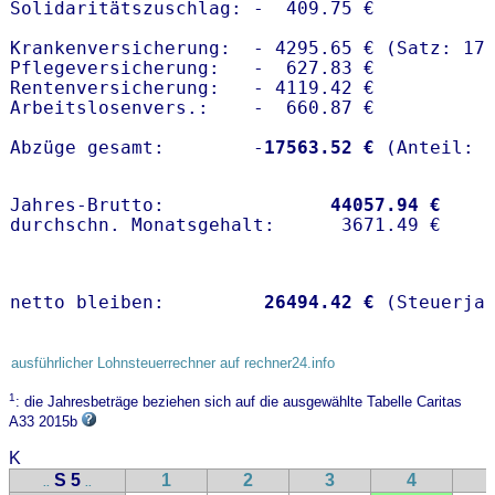
Solidaritätszuschlag: -  409.75 €

Krankenversicherung:  - 4295.65 € (Satz: 17.
Pflegeversicherung:   -  627.83 € 

Rentenversicherung:   - 4119.42 €

Arbeitslosenvers.:    -  660.87 €

Abzüge gesamt:        -
17563.52 €
Jahres-Brutto:               
44057.94 €
netto bleiben:         
26494.42 €
 (Steuerja
ausführlicher Lohnsteuerrechner auf rechner24.info
1
: die Jahresbeträge beziehen sich auf die ausgewählte Tabelle Caritas
A33 2015b
K
S 5
1
2
3
4
..
..