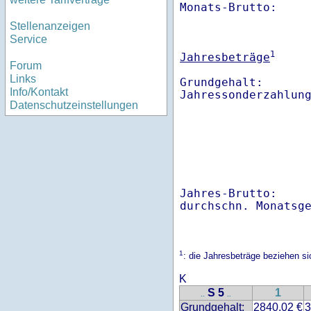
Monats-Brutto:    
Stellenanzeigen
Service
1
Jahresbeträge
Forum
Links
Grundgehalt:       
Info/Kontakt
Datenschutzeinstellungen
Jahres-Brutto:    
1
: die Jahresbeträge beziehen s
K
S 5
1
..
..
Grundgehalt:
2840.02 €
3