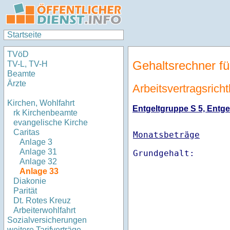
Startseite
TVöD
Gehaltsrechner fü
TV-L, TV-H
Beamte
Ärzte
Arbeitsvertragsricht
Kirchen, Wohlfahrt
Entgeltgruppe S 5, Entgel
rk Kirchenbeamte
evangelische Kirche
Caritas
Monatsbeträge
Anlage 3
Anlage 31
Anlage 32
Anlage 33
Diakonie
Parität
Dt. Rotes Kreuz
Arbeiterwohlfahrt
Sozialversicherungen
weitere Tarifverträge