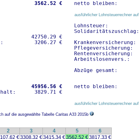
           
 3562.52 €
netto bleiben:      
ausführlicher Lohnsteuerrechner auf
Lohnsteuer:          
Solidaritätszuschlag:
          42750.29 € 

Krankenversicherung: 
Pflegeversicherung:  
Rentenversicherung:  
Arbeitslosenvers.:   
Abzüge gesamt:      
           
45956.56 €
netto bleiben:      
ausführlicher Lohnsteuerrechner auf
ich auf die ausgewählte Tabelle Caritas A33 2015b
2
3
4
5
6
107.62 €
3308.32 €
3415.34 €
3562.52 €
3817.33 €