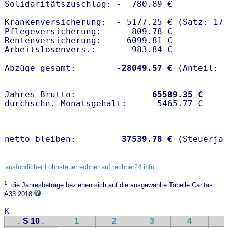
Solidaritätszuschlag: -  780.89 €

Krankenversicherung:  - 5177.25 € (Satz: 17
Pflegeversicherung:   -  809.78 € 

Rentenversicherung:   - 6099.81 €

Arbeitslosenvers.:    -  983.84 €

Abzüge gesamt:        -
28049.57 €
Jahres-Brutto:               
65589.35 €
netto bleiben:         
37539.78 €
 (Steuerja
ausführlicher Lohnsteuerrechner auf rechner24.info
1
: die Jahresbeträge beziehen sich auf die ausgewählte Tabelle Caritas
A33 2018
K
S 10
1
2
3
4
..
..