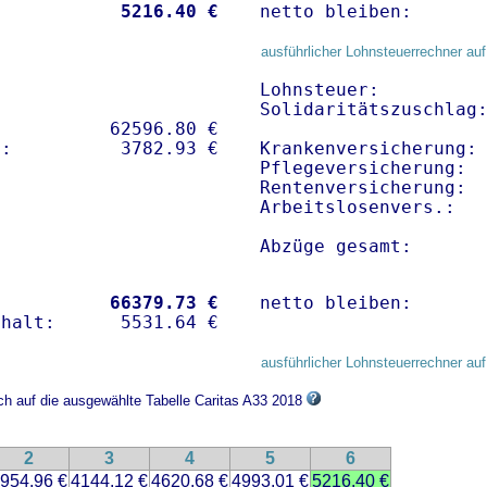
           
 5216.40 €
netto bleiben:      
ausführlicher Lohnsteuerrechner auf
Lohnsteuer:          
Solidaritätszuschlag:
          62596.80 € 

Krankenversicherung:
Pflegeversicherung:  
Rentenversicherung:  
Arbeitslosenvers.:   
Abzüge gesamt:      
           
66379.73 €
netto bleiben:      
ausführlicher Lohnsteuerrechner auf
ich auf die ausgewählte Tabelle Caritas A33 2018
2
3
4
5
6
954.96 €
4144.12 €
4620.68 €
4993.01 €
5216.40 €