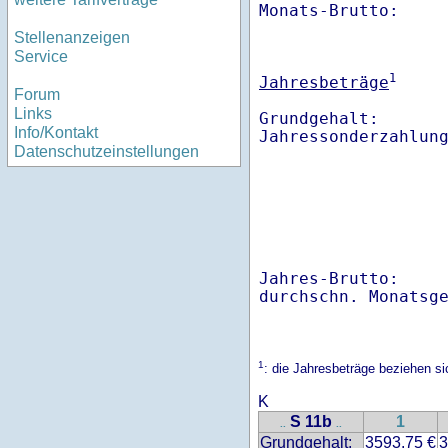
Monats-Brutto:    
Stellenanzeigen
Service
1
Jahresbeträge
Forum
Links
Grundgehalt:       
Info/Kontakt
Datenschutzeinstellungen
Jahres-Brutto:    
1
: die Jahresbeträge beziehen s
K
S 11b
1
..
..
Grundgehalt:
3593.75 €
3