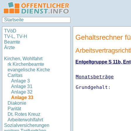
Startseite
TVöD
Gehaltsrechner fü
TV-L, TV-H
Beamte
Ärzte
Arbeitsvertragsricht
Kirchen, Wohlfahrt
Entgeltgruppe S 11b, Entg
rk Kirchenbeamte
evangelische Kirche
Caritas
Monatsbeträge
Anlage 3
Anlage 31
Anlage 32
Anlage 33
Diakonie
Parität
Dt. Rotes Kreuz
Arbeiterwohlfahrt
Sozialversicherungen
weitere Tarifverträge