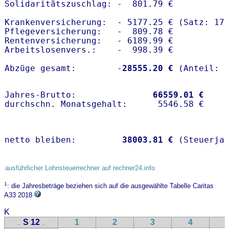
Solidaritätszuschlag: -  801.79 €

Krankenversicherung:  - 5177.25 € (Satz: 17
Pflegeversicherung:   -  809.78 € 

Rentenversicherung:   - 6189.99 €

Arbeitslosenvers.:    -  998.39 €

Abzüge gesamt:        -
28555.20 €
Jahres-Brutto:               
66559.01 €
netto bleiben:         
38003.81 €
 (Steuerja
ausführlicher Lohnsteuerrechner auf rechner24.info
1
: die Jahresbeträge beziehen sich auf die ausgewählte Tabelle Caritas
A33 2018
K
S 12
1
2
3
4
..
..