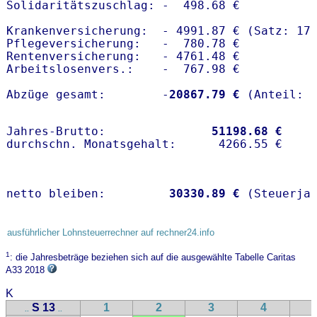
Solidaritätszuschlag: -  498.68 €

Krankenversicherung:  - 4991.87 € (Satz: 17.
Pflegeversicherung:   -  780.78 € 

Rentenversicherung:   - 4761.48 €

Arbeitslosenvers.:    -  767.98 €

Abzüge gesamt:        -
20867.79 €
Jahres-Brutto:               
51198.68 €
netto bleiben:         
30330.89 €
 (Steuerja
ausführlicher Lohnsteuerrechner auf rechner24.info
1
: die Jahresbeträge beziehen sich auf die ausgewählte Tabelle Caritas
A33 2018
K
S 13
1
2
3
4
..
..