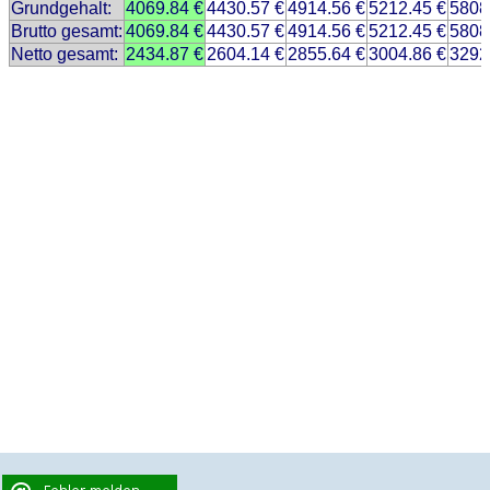
Grundgehalt:
4069.84 €
4430.57 €
4914.56 €
5212.45 €
5808
Brutto gesamt:
4069.84 €
4430.57 €
4914.56 €
5212.45 €
5808
Netto gesamt:
2434.87 €
2604.14 €
2855.64 €
3004.86 €
3292