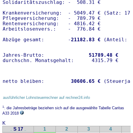
Solidaritätszuschlag: -  508.31 €

Krankenversicherung:  - 5049.47 € (Satz: 17.
Pflegeversicherung:   -  789.79 € 

Rentenversicherung:   - 4816.42 €

Arbeitslosenvers.:    -  776.84 €

Abzüge gesamt:        -
21182.83 €
Jahres-Brutto:               
51789.48 €
netto bleiben:         
30606.65 €
 (Steuerja
ausführlicher Lohnsteuerrechner auf rechner24.info
1
: die Jahresbeträge beziehen sich auf die ausgewählte Tabelle Caritas
A33 2018
K
S 17
1
2
3
4
..
..