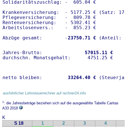
Solidaritätszuschlag: -  605.04 €

Krankenversicherung:  - 5177.25 € (Satz: 17
Pflegeversicherung:   -  809.78 € 

Rentenversicherung:   - 5302.41 €

Arbeitslosenvers.:    -  855.23 €

Abzüge gesamt:        -
23750.71 €
Jahres-Brutto:               
57015.11 €
netto bleiben:         
33264.40 €
 (Steuerja
ausführlicher Lohnsteuerrechner auf rechner24.info
1
: die Jahresbeträge beziehen sich auf die ausgewählte Tabelle Caritas
A33 2018
K
S 18
1
2
3
4
..