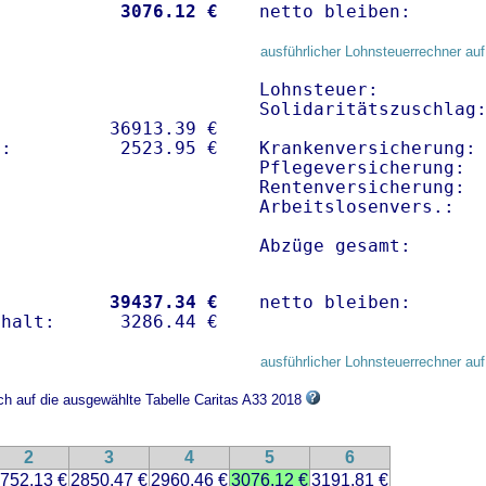
           
 3076.12 €
netto bleiben:      
ausführlicher Lohnsteuerrechner auf
Lohnsteuer:          
Solidaritätszuschlag:
          36913.39 € 

Krankenversicherung: 
Pflegeversicherung:  
Rentenversicherung:  
Arbeitslosenvers.:   
Abzüge gesamt:      
           
39437.34 €
netto bleiben:      
ausführlicher Lohnsteuerrechner auf
ich auf die ausgewählte Tabelle Caritas A33 2018
2
3
4
5
6
752.13 €
2850.47 €
2960.46 €
3076.12 €
3191.81 €