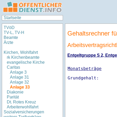
Startseite
TVöD
Gehaltsrechner fü
TV-L, TV-H
Beamte
Ärzte
Arbeitsvertragsricht
Kirchen, Wohlfahrt
Entgeltgruppe S 2, Entgel
rk Kirchenbeamte
evangelische Kirche
Caritas
Monatsbeträge
Anlage 3
Anlage 31
Anlage 32
Anlage 33
Diakonie
Parität
Dt. Rotes Kreuz
Arbeiterwohlfahrt
Sozialversicherungen
weitere Tarifverträge