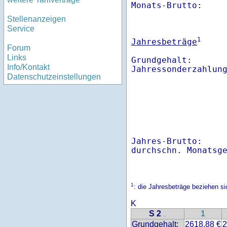
Monats-Brutto:    
Stellenanzeigen
Service
1
Jahresbeträge
Forum
Links
Grundgehalt:       
Info/Kontakt
Datenschutzeinstellungen
Jahres-Brutto:    
1
: die Jahresbeträge beziehen s
K
S 2
1
..
Grundgehalt:
2618.88 €
2