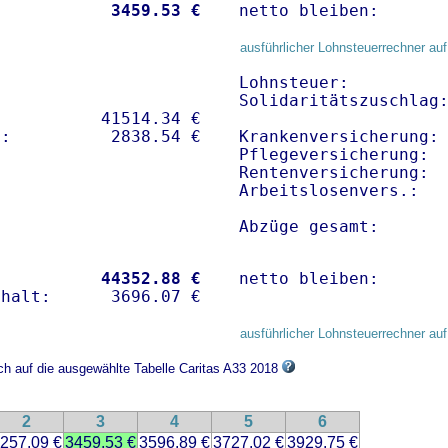
           
 3459.53 €
netto bleiben:      
ausführlicher Lohnsteuerrechner auf
Lohnsteuer:          
Solidaritätszuschlag:
          41514.34 € 

Krankenversicherung: 
Pflegeversicherung:  
Rentenversicherung:  
Arbeitslosenvers.:   
Abzüge gesamt:      
           
44352.88 €
netto bleiben:      
ausführlicher Lohnsteuerrechner auf
ich auf die ausgewählte Tabelle Caritas A33 2018
2
3
4
5
6
257.09 €
3459.53 €
3596.89 €
3727.02 €
3929.75 €