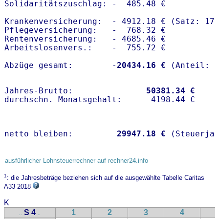
Solidaritätszuschlag: -  485.48 €

Krankenversicherung:  - 4912.18 € (Satz: 17.
Pflegeversicherung:   -  768.32 € 

Rentenversicherung:   - 4685.46 €

Arbeitslosenvers.:    -  755.72 €

Abzüge gesamt:        -
20434.16 €
Jahres-Brutto:               
50381.34 €
netto bleiben:         
29947.18 €
 (Steuerja
ausführlicher Lohnsteuerrechner auf rechner24.info
1
: die Jahresbeträge beziehen sich auf die ausgewählte Tabelle Caritas
A33 2018
K
S 4
1
2
3
4
..
..