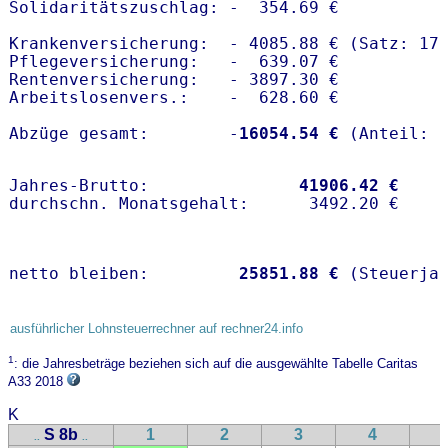
Solidaritätszuschlag: -  354.69 €

Krankenversicherung:  - 4085.88 € (Satz: 17.
Pflegeversicherung:   -  639.07 € 

Rentenversicherung:   - 3897.30 €

Arbeitslosenvers.:    -  628.60 €

Abzüge gesamt:        -
16054.54 €
Jahres-Brutto:               
41906.42 €
netto bleiben:         
25851.88 €
 (Steuerja
ausführlicher Lohnsteuerrechner auf rechner24.info
1
: die Jahresbeträge beziehen sich auf die ausgewählte Tabelle Caritas
A33 2018
K
S 8b
1
2
3
4
..
..