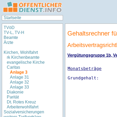
Startseite
TVöD
Gehaltsrechner fü
TV-L, TV-H
Beamte
Ärzte
Arbeitsvertragsricht
Kirchen, Wohlfahrt
Vergütungsgruppe 1b, Ver
rk Kirchenbeamte
evangelische Kirche
Caritas
Monatsbeträge
Anlage 3
Anlage 31
Anlage 32
Anlage 33
Diakonie
Parität
Dt. Rotes Kreuz
Arbeiterwohlfahrt
Sozialversicherungen
weitere Tarifverträge