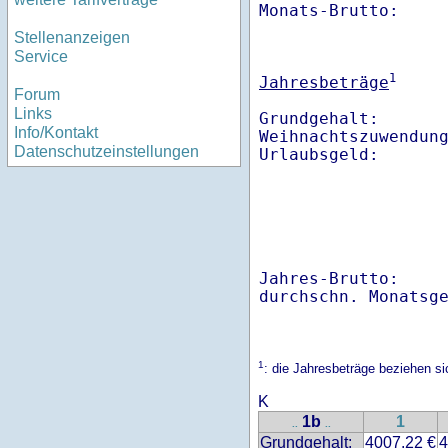
Monats-Brutto:    
Stellenanzeigen
Service
1
Jahresbeträge
Forum
Links
Grundgehalt:       
Info/Kontakt
Weihnachtszuwendung
Datenschutzeinstellungen
Jahres-Brutto:    
1
: die Jahresbeträge beziehen si
K
1b
1
..
..
Grundgehalt:
4007.22 €
4