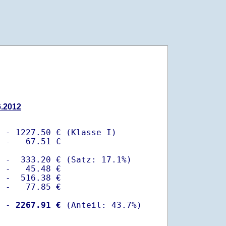
6.2012
 - 1227.50 € (Klasse I)

 -   67.51 €

 -  333.20 € (Satz: 17.1%)  

 -   45.48 € 

 -  516.38 €

 -   77.85 €

  -
 2267.91 €