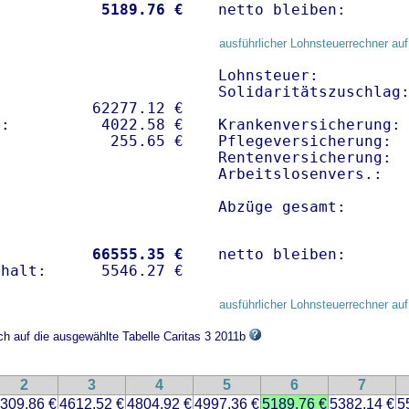
           
 5189.76 €
netto bleiben:      
ausführlicher Lohnsteuerrechner auf
Lohnsteuer:          
Solidaritätszuschlag:
          62277.12 € 

:          4022.58 €   

Krankenversicherung:
Pflegeversicherung:  
Rentenversicherung:  
Arbeitslosenvers.:   
Abzüge gesamt:      
           
66555.35 €
netto bleiben:      
ausführlicher Lohnsteuerrechner auf
ch auf die ausgewählte Tabelle Caritas 3 2011b
2
3
4
5
6
7
309.86 €
4612.52 €
4804.92 €
4997.36 €
5189.76 €
5382.14 €
5