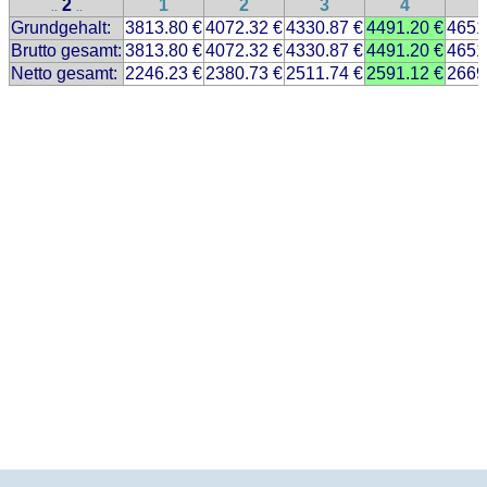
2
1
2
3
4
..
..
Grundgehalt:
3813.80 €
4072.32 €
4330.87 €
4491.20 €
4651
Brutto gesamt:
3813.80 €
4072.32 €
4330.87 €
4491.20 €
4651
Netto gesamt:
2246.23 €
2380.73 €
2511.74 €
2591.12 €
2669