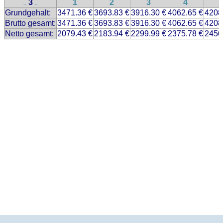
3
1
2
3
4
..
..
Grundgehalt:
3471.36 €
3693.83 €
3916.30 €
4062.65 €
4208
Brutto gesamt:
3471.36 €
3693.83 €
3916.30 €
4062.65 €
4208
Netto gesamt:
2079.43 €
2183.94 €
2299.99 €
2375.78 €
2450