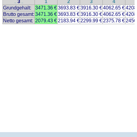
3
1
2
3
4
..
..
Grundgehalt:
3471.36 €
3693.83 €
3916.30 €
4062.65 €
4208
Brutto gesamt:
3471.36 €
3693.83 €
3916.30 €
4062.65 €
4208
Netto gesamt:
2079.43 €
2183.94 €
2299.99 €
2375.78 €
2450