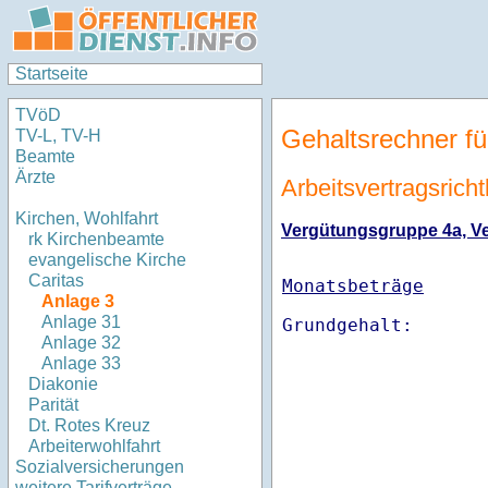
Startseite
TVöD
Gehaltsrechner fü
TV-L, TV-H
Beamte
Ärzte
Arbeitsvertragsricht
Kirchen, Wohlfahrt
Vergütungsgruppe 4a, Ver
rk Kirchenbeamte
evangelische Kirche
Caritas
Monatsbeträge
Anlage 3
Anlage 31
Anlage 32
Anlage 33
Diakonie
Parität
Dt. Rotes Kreuz
Arbeiterwohlfahrt
Sozialversicherungen
weitere Tarifverträge