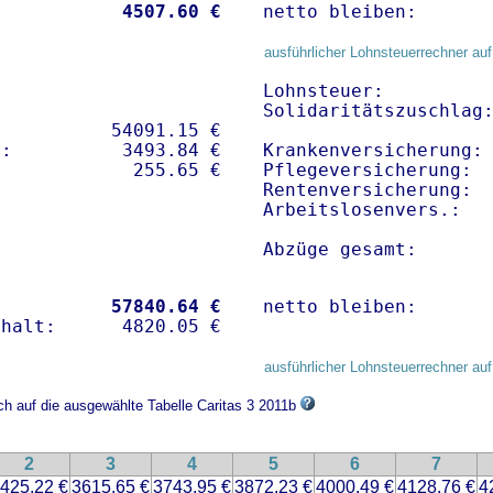
           
 4507.60 €
netto bleiben:      
ausführlicher Lohnsteuerrechner auf
Lohnsteuer:          
Solidaritätszuschlag:
          54091.15 € 

:          3493.84 €   

Krankenversicherung:
Pflegeversicherung:  
Rentenversicherung:  
Arbeitslosenvers.:   
Abzüge gesamt:      
           
57840.64 €
netto bleiben:      
ausführlicher Lohnsteuerrechner auf
ch auf die ausgewählte Tabelle Caritas 3 2011b
2
3
4
5
6
7
425.22 €
3615.65 €
3743.95 €
3872.23 €
4000.49 €
4128.76 €
4