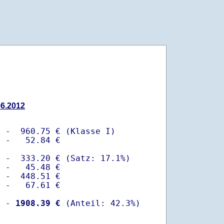
06.2012
 -  960.75 € (Klasse I)

 -   52.84 €

 -  333.20 € (Satz: 17.1%)  

 -   45.48 € 

 -  448.51 €

 -   67.61 €

  -
 1908.39 €