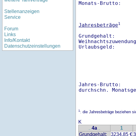
Monats-Brutto:    
Stellenanzeigen
Service
1
Jahresbeträge
Forum
Links
Grundgehalt:       
Info/Kontakt
Weihnachtszuwendung
Datenschutzeinstellungen
Jahres-Brutto:    
1
: die Jahresbeträge beziehen si
K
4a
1
..
..
Grundgehalt:
3234.85 €
3