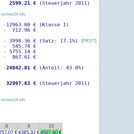
   
 2599.21 €
 (Steuerjahr 2011)
 rechner24.info
 -12963.00 € (Klasse I)

 -  712.96 €

  - 3998.36 € (Satz: 17.1%) 
[PKV?]
 -  545.74 € 

 - 5755.14 €

 -  867.61 €

  -
24842.81 €
   
32997.83 €
 (Steuerjahr 2011)
 rechner24.info
8
9
10
257.07 €
4385.32 €
4507.60 €