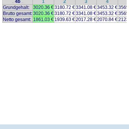
4b
1
2
3
4
..
..
Grundgehalt:
3020.36 €
3180.72 €
3341.08 €
3453.32 €
3565
Brutto gesamt:
3020.36 €
3180.72 €
3341.08 €
3453.32 €
3565
Netto gesamt:
1861.03 €
1939.63 €
2017.28 €
2070.84 €
2123